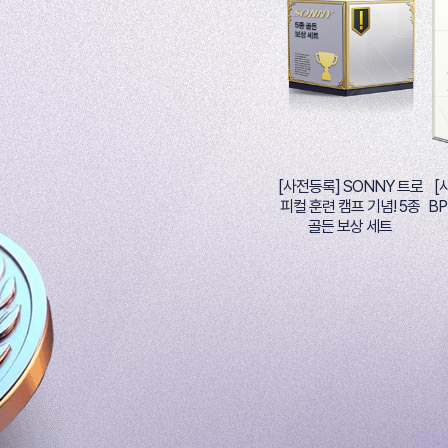
[사전등록] SONNY 트로
[
피컬 훈련 캠프 기념! 5종
BP
골든 보상 세트