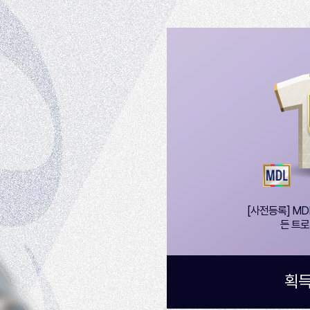
[사전등록] MDL 
든 트로피
획득