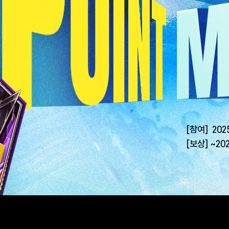
[참여]
2025
[보상]
~202