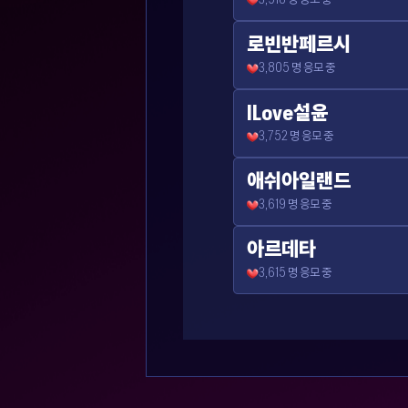
로빈반페르시
3,805
명 응모 중
ILove설윤
3,752
명 응모 중
애쉬아일랜드
3,619
명 응모 중
아르데타
3,615
명 응모 중