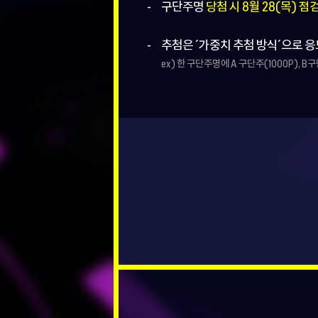
구단주명
당첨 시 8월 28(목) 
추첨은 ´가중치 추첨 방식´으로 
ex) 한 구단주명에 A 구단주(1000P), B