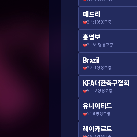
페드리
6,761
명 응모 중
홍명보
6,555
명 응모 중
Brazil
6,341
명 응모 중
KFA대한축구협회
5,932
명 응모 중
유나이티드
5,101
명 응모 중
레이카르트
3,918
명 응모 중