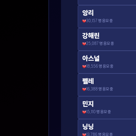
앙리
30,157
명 응모 중
강해린
25,087
명 응모 중
아스널
18,556
명 응모 중
펠레
16,388
명 응모 중
민지
15,110
명 응모 중
닝닝
13,786
명 응모 중