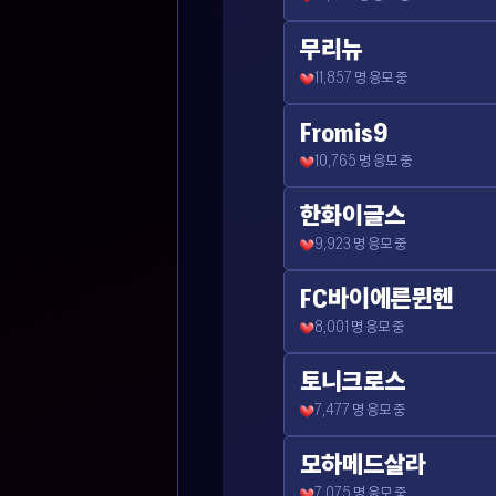
무리뉴
11,857
명 응모 중
Fromis9
10,765
명 응모 중
한화이글스
9,923
명 응모 중
FC바이에른뮌헨
8,001
명 응모 중
토니크로스
7,477
명 응모 중
모하메드살라
7,075
명 응모 중