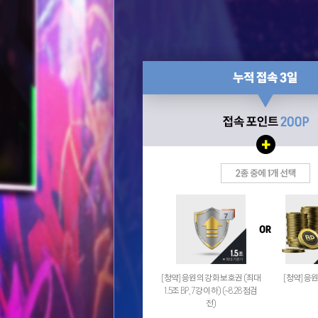
[청약] 응원의 강화 보호권 (최대
[청약] 응원
1.5조 BP, 7강 이하) (~8.28 점검
전)