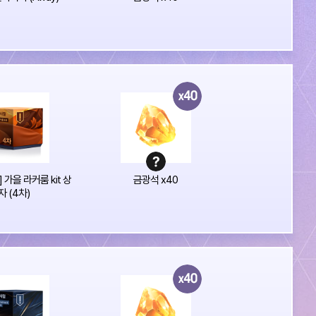
] 가을 라커룸 kit 상
금광석 x40
자 (4차)