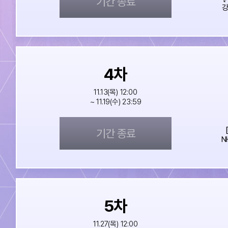
기간 종료
강
4
차
11.13(목) 12:00
~ 11.19(수) 23:59
기간 종료
N
5
차
11.27(목) 12:00