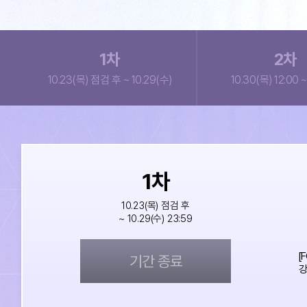
1
차
2
차
10.23(목) 점검 후 ~ 10.29(수)
10.30(목) 12:00 ~
1
차
10.23(목) 점검 후
~ 10.29(수) 23:59
[
기간 종료
강