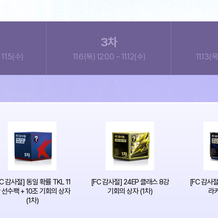
3
차
 11.5(수)
11.6(목) 12:00 ~ 11.12(수)
11.13(목
FC 감사절] 동일 확률 TKL 11
[FC 감사절] 24EP 클래스 8강
[FC 감사절]
 선수팩 + 10조 기회의 상자
기회의 상자 (1차)
라커
(1차)