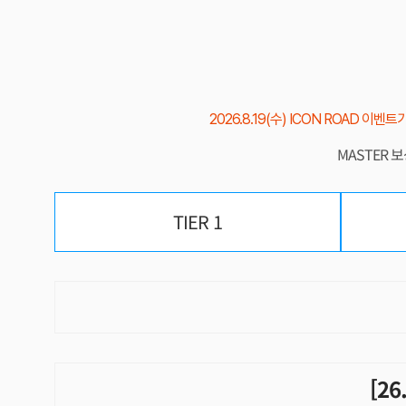
2026.8.19(수) ICON ROAD 이벤
MASTER 
TIER 1
[26