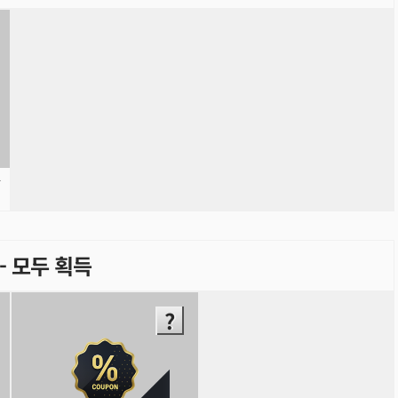
함
) - 모두 획득