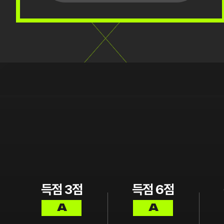
득점
3
점
득점
6
점
A
A