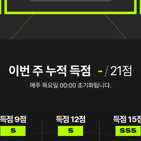
이번 주 누적 득점
-
/
21점
득점
9
점
득점
12
점
득점
15
S
S
SSS